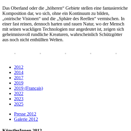
Das Oberland oder die „höheren“ Gebiete stellen eine fantasiereiche
Komposition dar, wo sich, ohne ein Kontinuum zu bilden,
„onirische Visionen“ und die „Sphäre des Reellen“ vermischen. In
einer fast reinen, dennoch harten und rauen Natur, wo der Mensch
mit seinen wackligen Technologien nur angedeutet ist, zeigen sich
geheimnissvoll rundliche Kreaturen, wahrscheinlich Schützgötter
aus noch nicht enthüllten Welten.
2012
2014
2017
2019
2019 (Français)
2022
2023
2025
Presse 2012
Galerie 2012
KünstlerInnen 2012