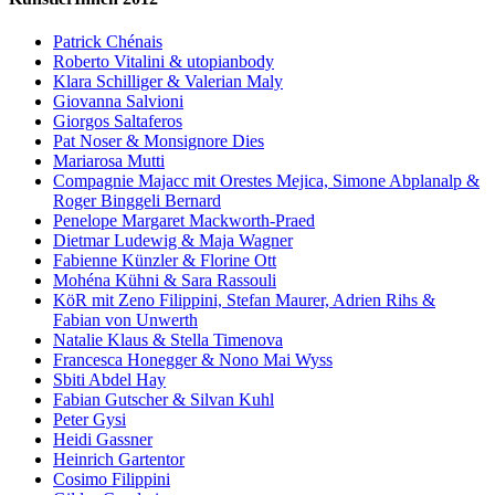
Patrick Chénais
Roberto Vitalini & utopianbody
Klara Schilliger & Valerian Maly
Giovanna Salvioni
Giorgos Saltaferos
Pat Noser & Monsignore Dies
Mariarosa Mutti
Compagnie Majacc mit Orestes Mejica, Simone Abplanalp &
Roger Binggeli Bernard
Penelope Margaret Mackworth-Praed
Dietmar Ludewig & Maja Wagner
Fabienne Künzler & Florine Ott
Mohéna Kühni & Sara Rassouli
KöR mit Zeno Filippini, Stefan Maurer, Adrien Rihs &
Fabian von Unwerth
Natalie Klaus & Stella Timenova
Francesca Honegger & Nono Mai Wyss
Sbiti Abdel Hay
Fabian Gutscher & Silvan Kuhl
Peter Gysi
Heidi Gassner
Heinrich Gartentor
Cosimo Filippini