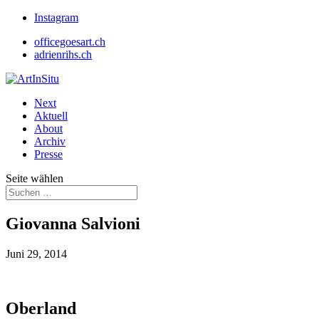
Instagram
officegoesart.ch
adrienrihs.ch
Next
Aktuell
About
Archiv
Presse
Seite wählen
Giovanna Salvioni
Juni 29, 2014
Oberland