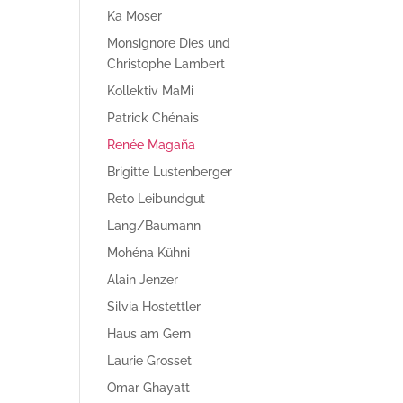
Ka Moser
Monsignore Dies und
Christophe Lambert
Kollektiv MaMi
Patrick Chénais
Renée Magaña
Brigitte Lustenberger
Reto Leibundgut
Lang/Baumann
Mohéna Kühni
Alain Jenzer
Silvia Hostettler
Haus am Gern
Laurie Grosset
Omar Ghayatt