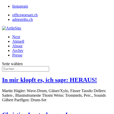
Instagram
officegoesart.ch
adrienrihs.ch
Next
Aktuell
About
Archiv
Presse
Seite wählen
In mir klopft es, ich sage: HERAUS!
Martin Hägler: Wave-Drum, Gläser/Xylo, Fässer Tassilo Dellers:
Saiten-, Blasinstrumente Thomi Weiss: Trommeln, Perc., Sounds
Gilbert Paeffgen: Drum-Set