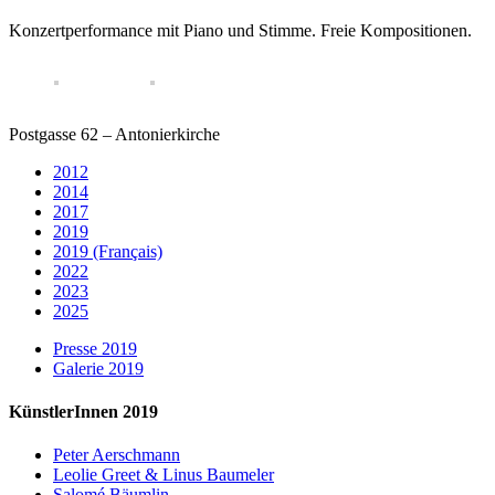
Konzertperformance mit Piano und Stimme. Freie Kompositionen.
Postgasse 62 – Antonierkirche
2012
2014
2017
2019
2019 (Français)
2022
2023
2025
Presse 2019
Galerie 2019
KünstlerInnen 2019
Peter Aerschmann
Leolie Greet & Linus Baumeler
Salomé Bäumlin