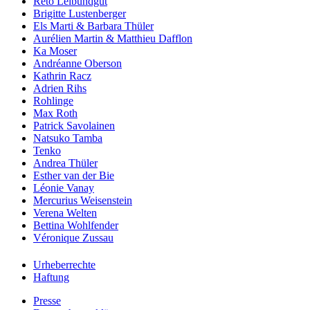
Reto Leibundgut
Brigitte Lustenberger
Els Marti & Barbara Thüler
Aurélien Martin & Matthieu Dafflon
Ka Moser
Andréanne Oberson
Kathrin Racz
Adrien Rihs
Rohlinge
Max Roth
Patrick Savolainen
Natsuko Tamba
Tenko
Andrea Thüler
Esther van der Bie
Léonie Vanay
Mercurius Weisenstein
Verena Welten
Bettina Wohlfender
Véronique Zussau
Urheberrechte
Haftung
Presse