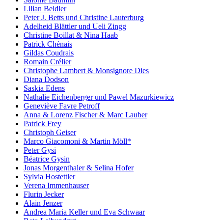
Lilian Beidler
Peter J. Betts und Christine Lauterburg
Adelheid Blättler und Ueli Zingg
Christine Boillat & Nina Haab
Patrick Chénais
Gildas Coudrais
Romain Crélier
Christophe Lambert & Monsignore Dies
Diana Dodson
Saskia Edens
Nathalie Eichenberger und Pawel Mazurkiewicz
Geneviève Favre Petroff
Anna & Lorenz Fischer & Marc Lauber
Patrick Frey
Christoph Geiser
Marco Giacomoni & Martin Möll*
Peter Gysi
Béatrice Gysin
Jonas Morgenthaler & Selina Hofer
Sylvia Hostettler
Verena Immenhauser
Flurin Jecker
Alain Jenzer
Andrea Maria Keller und Eva Schwaar