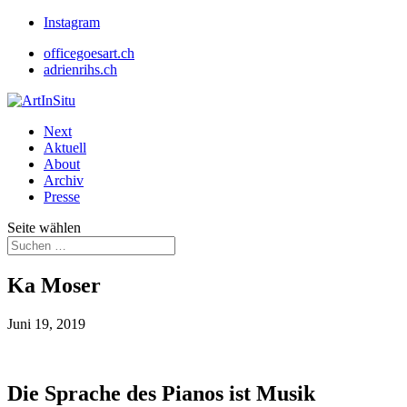
Instagram
officegoesart.ch
adrienrihs.ch
Next
Aktuell
About
Archiv
Presse
Seite wählen
Ka Moser
Juni 19, 2019
Die Sprache des Pianos ist Musik