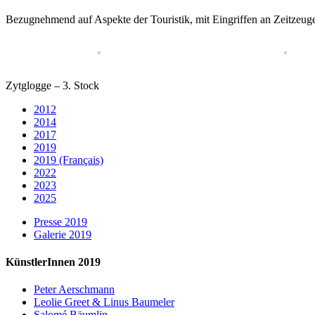
Bezugnehmend auf Aspekte der Touristik, mit Eingriffen an Zeitzeuge
Zytglogge – 3. Stock
2012
2014
2017
2019
2019 (Français)
2022
2023
2025
Presse 2019
Galerie 2019
KünstlerInnen 2019
Peter Aerschmann
Leolie Greet & Linus Baumeler
Salomé Bäumlin