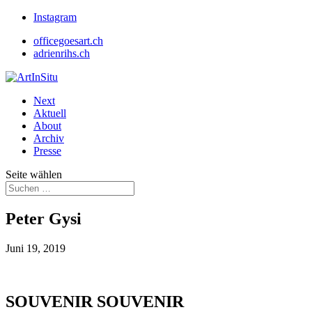
Instagram
officegoesart.ch
adrienrihs.ch
Next
Aktuell
About
Archiv
Presse
Seite wählen
Peter Gysi
Juni 19, 2019
SOUVENIR SOUVENIR