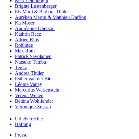
Reto Leibundgut
Brigitte Lustenberger
Els Marti & Barbara Thüler
Aurélien Martin & Matthieu Dafflon
Ka Moser
Andréanne Oberson
Kathrin Racz
Adrien Rihs
Rohlinge
Max Roth
Patrick Savolainen
Natsuko Tamba
Tenko
Andrea Thüler
Esther van der Bie
Léonie Vanay
Mercurius Weisenstein
Verena Welten
Bettina Wohlfender
Véronique Zussau
Urheberrechte
Haftung
Presse