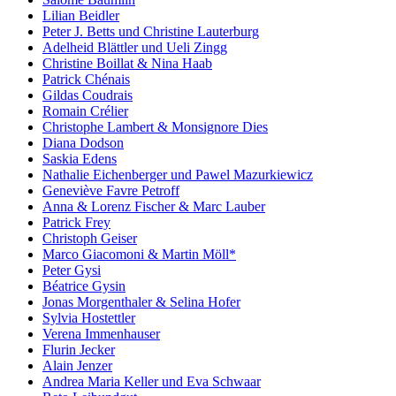
Lilian Beidler
Peter J. Betts und Christine Lauterburg
Adelheid Blättler und Ueli Zingg
Christine Boillat & Nina Haab
Patrick Chénais
Gildas Coudrais
Romain Crélier
Christophe Lambert & Monsignore Dies
Diana Dodson
Saskia Edens
Nathalie Eichenberger und Pawel Mazurkiewicz
Geneviève Favre Petroff
Anna & Lorenz Fischer & Marc Lauber
Patrick Frey
Christoph Geiser
Marco Giacomoni & Martin Möll*
Peter Gysi
Béatrice Gysin
Jonas Morgenthaler & Selina Hofer
Sylvia Hostettler
Verena Immenhauser
Flurin Jecker
Alain Jenzer
Andrea Maria Keller und Eva Schwaar